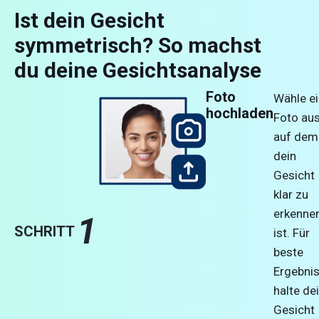
Ist dein Gesicht
symmetrisch? So machst
du deine Gesichtsanalyse
Foto
Wähle ei
hochladen
Foto aus
auf dem
dein
Gesicht
klar zu
erkenne
1
SCHRITT
ist. Für
beste
Ergebni
halte de
Gesicht