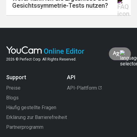
Nein. Der
YouCam Online Editor
ermöglicht
Gesichtssymmetrie-Tests nutzen?
verbessert die Genauigkeit.
dir, den Gesichtssymmetrie-Test direkt im
Browser durchzuführen – ganz ohne App-
Download oder Registrierung.
Die Ergebnisse zur Gesichtssymmetrie helfen
dir bei der
Wahl von Makeup-Stilen, Frisuren
und Stylings
und sogar dabei,
deine besten
Winkel für Selfies oder Profilfotos
zu
2026 © Perfect Corp. All Rights Reserved.
finden.
Support
API
Preise
API-Plattform
Blogs
Häufig gestellte Fragen
Erklärung zur Barrierefreiheit
Partnerprogramm