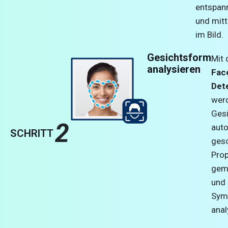
entspan
und mitt
im Bild.
Gesichtsform
Mit
analysieren
Fac
Det
wer
Ges
2
aut
SCHRITT
gesc
Prop
gem
und 
Sym
anal