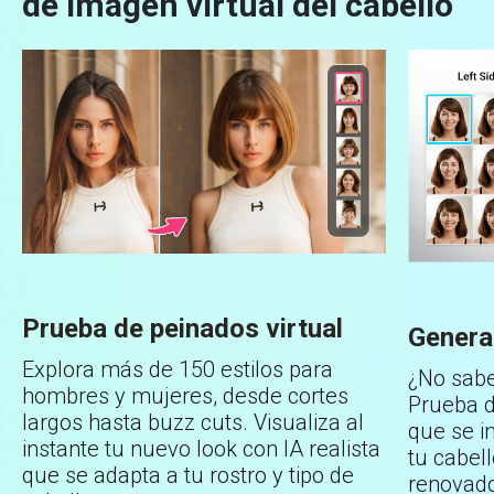
de imagen virtual del cabello
Prueba de peinados virtual
Generad
Explora más de 150 estilos para
¿No sabes
hombres y mujeres, desde cortes
Prueba d
largos hasta buzz cuts. Visualiza al
que se i
instante tu nuevo look con IA realista
tu cabel
que se adapta a tu rostro y tipo de
renovad