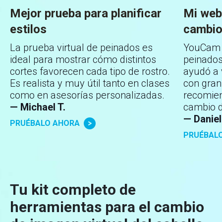
Mejor prueba para planificar
Mi webs
estilos
cambio
La prueba virtual de peinados es
YouCam e
ideal para mostrar cómo distintos
peinados
cortes favorecen cada tipo de rostro.
ayudó a v
Es realista y muy útil tanto en clases
con gran
como en asesorías personalizadas.
recomien
— Michael T.
cambio de
— Daniel
PRUÉBALO AHORA
PRUÉBAL
Tu kit completo de
herramientas para el cambio