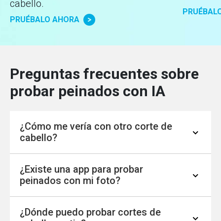
cabello.
PRUÉBAL
PRUÉBALO AHORA
Preguntas frecuentes sobre
probar peinados con IA
¿Cómo me vería con otro corte de
cabello?
¿Existe una app para probar
Si quieres saber cómo te quedaría un nuevo
peinados con mi foto?
look antes de cortarlo, puedes subir tu foto a
YouCam Online y probar diferentes estilos en
¿Dónde puedo probar cortes de
segundos. La inteligencia artificial adapta cada
Sí. Con YouCam Online, puedes probar cortes y