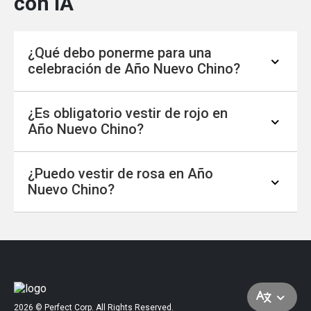
con IA
¿Qué debo ponerme para una
celebración de Año Nuevo Chino?
¿Es obligatorio vestir de rojo en
Las opciones tradicionales incluyen el qipao
Año Nuevo Chino?
(cheongsam) para mujeres y el traje Tang o el
changshan para hombres. En 2026, el Año del
¿Puedo vestir de rosa en Año
Caballo de Fuego, se recomiendan mucho los
Aunque el rojo es el color más auspicioso —
Nuevo Chino?
estilos atrevidos y llenos de energía con
simboliza suerte, alegría y aleja a los malos
texturas de seda.
espíritus— no es estrictamente “obligatorio”.
Sin embargo, es la opción más segura y
¡Por supuesto! El rosa se considera un “rojo
popular para mantener el espíritu festivo.
suave” y simboliza juventud, amor y nuevos
comienzos. Es una alternativa muy de moda y
aceptada para 2026, especialmente para
2026 © Perfect Corp. All Rights Reserved.