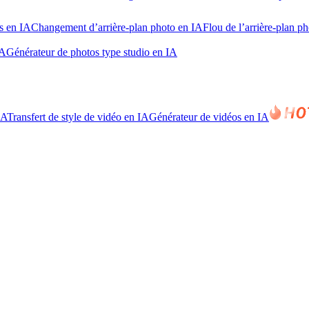
s en IA
Changement d’arrière-plan photo en IA
Flou de l’arrière-plan p
IA
Générateur de photos type studio en IA
IA
Transfert de style de vidéo en IA
Générateur de vidéos en IA