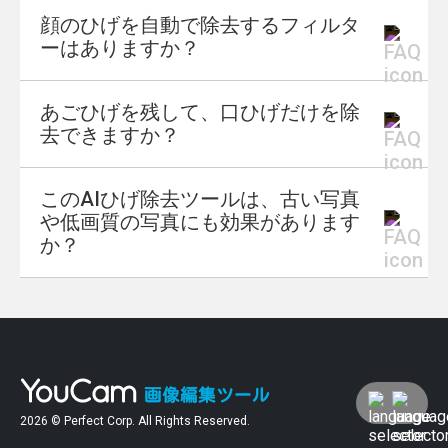
顔のひげを自動で除去するフィルタ
YouCamのAI搭載ひげ除去フィルターを使え
ーはありますか？
ば、オンラインで写真を簡単に、しかも無料
でひげなしに加工できます。
あごひげを残して、口ひげだけを除
写真をアップロードし、スタイルを選ぶだけ
はい、ございます！
去できますか？
で、わずか数秒でクリーンシェーブバージョ
当社の『ひげ除去フィルター』は、高度なAI
ンをダウンロードできます。
を活用して顔のひげを自動で検知・除去**し
このAIひげ除去ツールは、古い写真
ます。手作業による編集は一切不要で、ワン
はい、可能です。
や低画質の写真にも効果があります
クリックでひげや口ひげを除去するスマート
YouCam AIひげ除去ツールは、口ひげ除去フ
か？
なフィルターとして機能します。
ィルターとしても機能します。写真のあごひ
げはそのまま残し、口ひげだけを除去したい
場合など、AIがあなたの設定した特定のひげ
高解像度画像での使用が最適ですが、当社の
のスタイル**に基づいて処理を行います。
AIは低画質や古い写真にも対応可能です。複
雑な作業なしで、思い出の写真からも手軽に
顔のひげを除去できます。
2026 © Perfect Corp. All Rights Reserved.