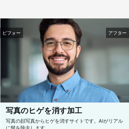
ビフォー
アフター
写真のヒゲを消す加工
写真の顔写真からヒゲを消すサイトです。AIがリアル
に髭を除去します。