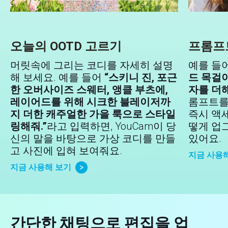
오늘의 OOTD 고르기
프롬프
머릿속에 그리는 코디를 자세히 설명
예를 들
해 보세요. 예를 들어
“스키니 진, 포근
드 목걸이
한 오버사이즈 스웨터, 앵클 부츠에,
자를 더해
레이어드를 위해 시크한 블레이저까
롬프트를 
지 더한 캐주얼한 가을 룩으로 스타일
즉시 액
링해줘.”
라고 입력하면, YouCam이 당
떻게 업
신의 말을 바탕으로 가상 코디를 만들
있어요.
고 사진에 입혀 보여줘요.
지금 사용
지금 사용해 보기
간단한 채팅으로 편집을 업