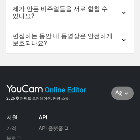
요. AI가 요청을 즉시 적용해 줍니다. 이후 “더
제가 만든 비주얼들을 서로 합칠 수
밝게 해줘”, “반짝임을 넣어줘” 같은 후속 프롬
네, 가능합니다! 예를 들어 “배경을 숲으로 바꾸
있나요?
프트로 결과를 계속 다듬을 수도 있어요.
고, 따뜻한 필터를 입힌 다음, 가을 테마 프레임
을 씌워줘”처럼 여러 가지 지시를 하나의 프롬
편집하는 동안 내 동영상은 안전하게
프트에 함께 적을 수 있어요.
물론이에요. 캐릭터, 배경, 소품처럼 각각 만든
보호되나요?
비주얼들을 나중에 한 번에 불러와서, 하나의
완성된 장면이나 레이아웃으로 자연스럽게 합
칠 수 있어요.
네. 업로드된 모든 동영상은 처리 과정에서 암
호화되며, 작업이 완료된 후에는 자동으로 삭제
되어 개인 정보와 데이터가 안전하게 보호돼요.
2026 © 퍼펙트 코퍼레이션. 판권 소유.
지원
API
가격
API 플랫폼
블로그