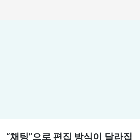
YouCam AI Agent
사진 편집부터 디자인까지, 채팅으로 완성하는 똑똑한
AI 어시스턴트. 원하는 스타일을 말로 설명하면 AI가 즉
시 생생한 이미지로 구현해 드립니다.
지금 채팅 시작하기 ▶
“채팅”으로 편집 방식이 달라집