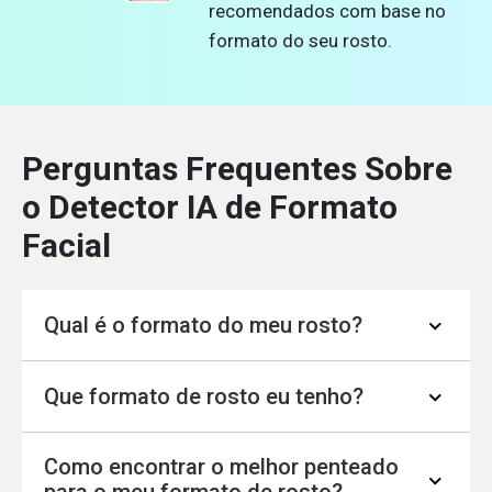
recomendados com base no
formato do seu rosto.
Perguntas Frequentes Sobre
o Detector IA de Formato
Facial
Qual é o formato do meu rosto?
Que formato de rosto eu tenho?
Descubra o formato do seu rosto com
precisão usando nosso detector IA de formato
Como encontrar o melhor penteado
de rosto, que analisa as principais
Nosso detector IA de formato de rosto