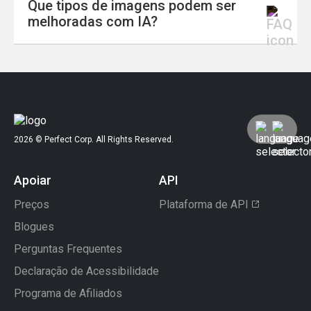
Que tipos de imagens podem ser
reduzir o desfoque. Embora os resultados
A maioria dos melhoradores de imagem com
melhoradas com IA?
dependam da qualidade original, a IA
IA confiáveis processa as imagens de forma
geralmente consegue melhorar
segura e não as armazena permanentemente.
significativamente a clareza e a nitidez.
Você pode conferir nossa política de
Os melhoradores de imagem com IA
privacidade para entender como garantimos a
normalmente conseguem melhorar fotos,
exclusão dos arquivos após o processamento.
retratos, imagens de produtos, gráficos para
redes sociais, documentos digitalizados e
2026 © Perfect Corp. All Rights Reserved.
imagens antigas ou danificadas, sendo ideais
tanto para uso pessoal como profissional.
Apoiar
API
Preços
Plataforma de API
Blogues
Perguntas Frequentes
Declaração de Acessibilidade
Programa de Afiliados