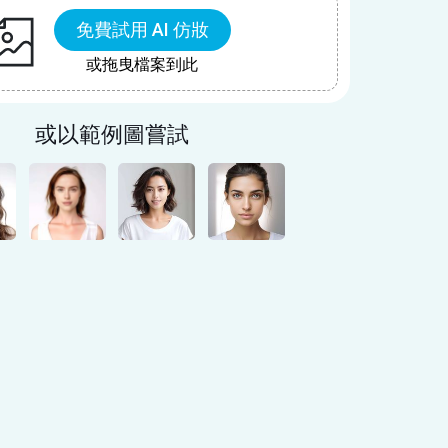
免費試用 AI 仿妝
或拖曳檔案到此
或以範例圖嘗試