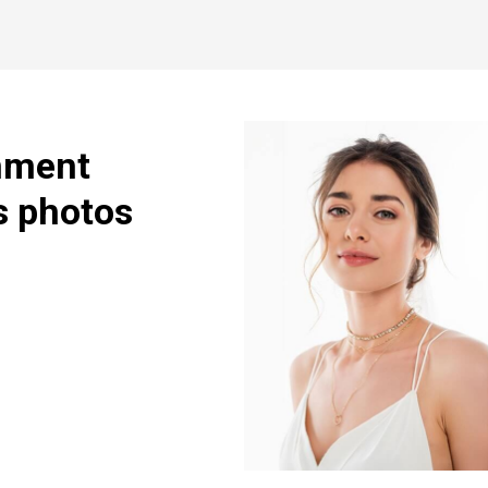
omment
s photos