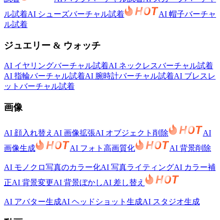
ル試着
AI シューズバーチャル試着
AI 帽子バーチャ
ル試着
ジュエリー & ウォッチ
AI イヤリングバーチャル試着
AI ネックレスバーチャル試着
AI 指輪バーチャル試着
AI 腕時計バーチャル試着
AI ブレスレ
ットバーチャル試着
画像
AI 顔入れ替え
AI 画像拡張
AI オブジェクト削除
AI
画像生成
AI フォト高画質化
AI 背景削除
AI モノクロ写真のカラー化
AI 写真ライティング
AI カラー補
正
AI 背景変更
AI 背景ぼかし
AI 差し替え
AI アバター生成
AI ヘッドショット生成
AI スタジオ生成