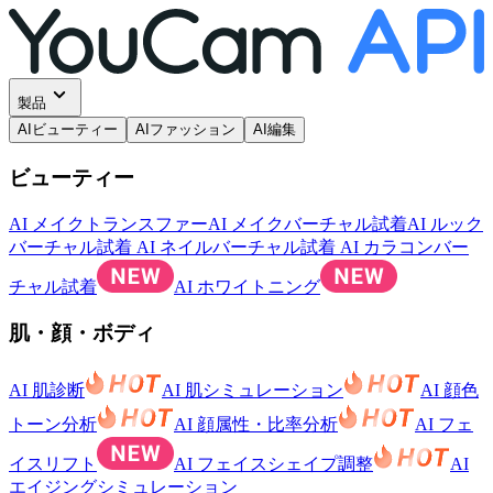
製品
AIビューティー
AIファッション
AI編集
ビューティー
AI メイクトランスファー
AI メイクバーチャル試着
AI ルック
バーチャル試着
AI ネイルバーチャル試着
AI カラコンバー
チャル試着
AI ホワイトニング
肌・顔・ボディ
AI 肌診断
AI 肌シミュレーション
AI 顔色
トーン分析
AI 顔属性・比率分析
AI フェ
イスリフト
AI フェイスシェイプ調整
AI
エイジングシミュレーション