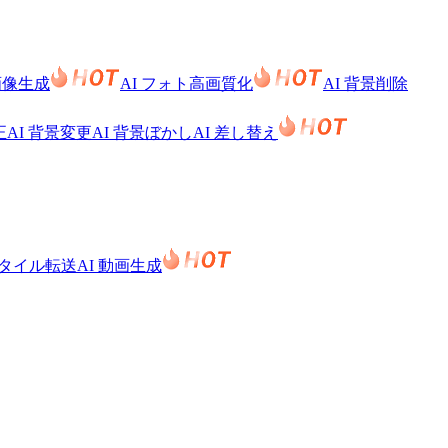
 画像生成
AI フォト高画質化
AI 背景削除
正
AI 背景変更
AI 背景ぼかし
AI 差し替え
スタイル転送
AI 動画生成