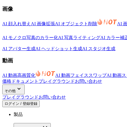
画像
AI 顔入れ替え
AI 画像拡張
AI オブジェクト削除
AI
AI モノクロ写真のカラー化
AI 写真ライティング
AI カラー補
AI アバター生成
AI ヘッドショット生成
AI スタジオ生成
動画
AI 動画高画質化
AI 動画フェイススワップ
AI 動画
価格
ドキュメント
プレイグラウンド
お問い合わせ
その他
プレイグラウンド
お問い合わせ
ログイン / 登録
登録
製品