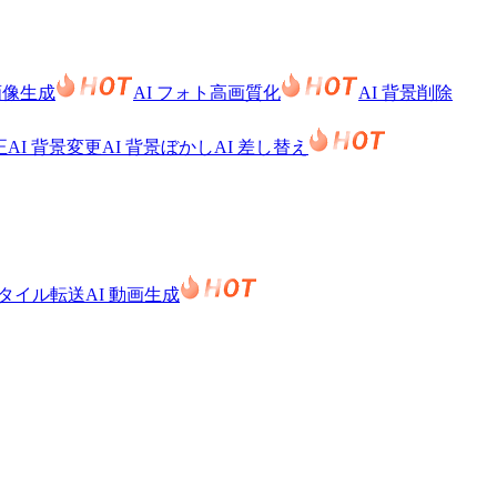
 画像生成
AI フォト高画質化
AI 背景削除
正
AI 背景変更
AI 背景ぼかし
AI 差し替え
スタイル転送
AI 動画生成