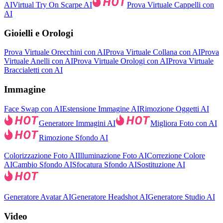
AI
Virtual Try On Scarpe AI
Prova Virtuale Cappelli con
AI
Gioielli e Orologi
Prova Virtuale Orecchini con AI
Prova Virtuale Collana con AI
Prova
Virtuale Anelli con AI
Prova Virtuale Orologi con AI
Prova Virtuale
Braccialetti con AI
Immagine
Face Swap con AI
Estensione Immagine AI
Rimozione Oggetti AI
Generatore Immagini AI
Migliora Foto con AI
Rimozione Sfondo AI
Colorizzazione Foto AI
Illuminazione Foto AI
Correzione Colore
AI
Cambio Sfondo AI
Sfocatura Sfondo AI
Sostituzione AI
Generatore Avatar AI
Generatore Headshot AI
Generatore Studio AI
Video