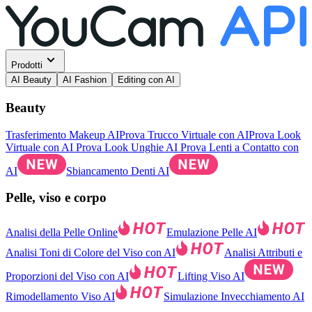
Prodotti
AI Beauty
AI Fashion
Editing con AI
Beauty
Trasferimento Makeup AI
Prova Trucco Virtuale con AI
Prova Look
Virtuale con AI
Prova Look Unghie AI
Prova Lenti a Contatto con
AI
Sbiancamento Denti AI
Pelle, viso e corpo
Analisi della Pelle Online
Emulazione Pelle AI
Analisi Toni di Colore del Viso con AI
Analisi Attributi e
Proporzioni del Viso con AI
Lifting Viso AI
Rimodellamento Viso AI
Simulazione Invecchiamento AI