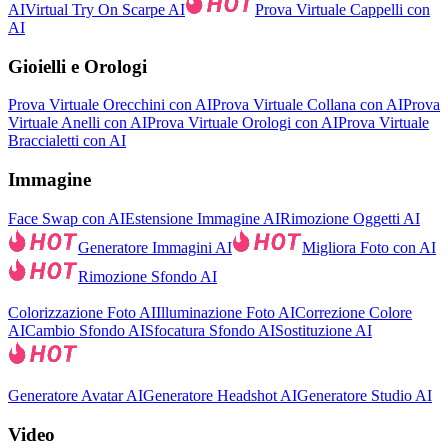
AI
Virtual Try On Scarpe AI
Prova Virtuale Cappelli con
AI
Gioielli e Orologi
Prova Virtuale Orecchini con AI
Prova Virtuale Collana con AI
Prova
Virtuale Anelli con AI
Prova Virtuale Orologi con AI
Prova Virtuale
Braccialetti con AI
Immagine
Face Swap con AI
Estensione Immagine AI
Rimozione Oggetti AI
Generatore Immagini AI
Migliora Foto con AI
Rimozione Sfondo AI
Colorizzazione Foto AI
Illuminazione Foto AI
Correzione Colore
AI
Cambio Sfondo AI
Sfocatura Sfondo AI
Sostituzione AI
Generatore Avatar AI
Generatore Headshot AI
Generatore Studio AI
Video