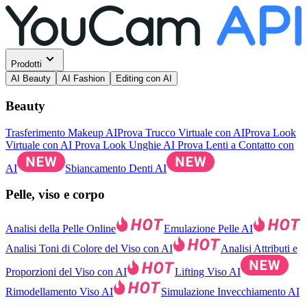
Prodotti
AI Beauty
AI Fashion
Editing con AI
Beauty
Trasferimento Makeup AI
Prova Trucco Virtuale con AI
Prova Look
Virtuale con AI
Prova Look Unghie AI
Prova Lenti a Contatto con
AI
Sbiancamento Denti AI
Pelle, viso e corpo
Analisi della Pelle Online
Emulazione Pelle AI
Analisi Toni di Colore del Viso con AI
Analisi Attributi e
Proporzioni del Viso con AI
Lifting Viso AI
Rimodellamento Viso AI
Simulazione Invecchiamento AI