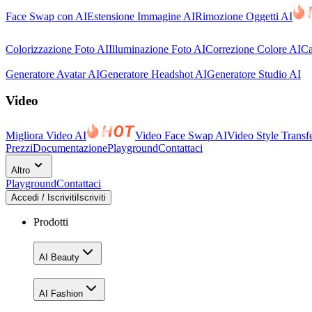
Face Swap con AI
Estensione Immagine AI
Rimozione Oggetti AI
Colorizzazione Foto AI
Illuminazione Foto AI
Correzione Colore AI
Ca
Generatore Avatar AI
Generatore Headshot AI
Generatore Studio AI
Video
Migliora Video AI
Video Face Swap AI
Video Style Transf
Prezzi
Documentazione
Playground
Contattaci
Altro
Playground
Contattaci
Accedi / Iscriviti
Iscriviti
Prodotti
AI Beauty
AI Fashion