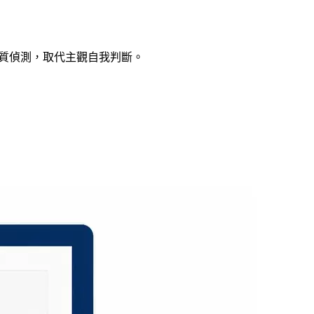
男性髮質偵測，取代主觀自我判斷。