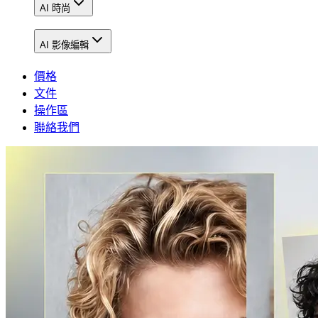
AI 時尚
AI 影像編輯
價格
文件
操作區
聯絡我們