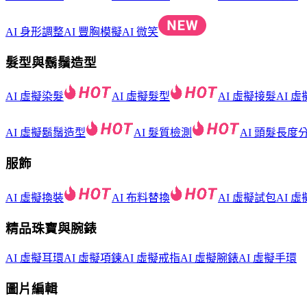
AI 身形調整
AI 豐胸模擬
AI 微笑
髮型與鬍鬚造型
AI 虛擬染髮
AI 虛擬髮型
AI 虛擬接髮
AI 
AI 虛擬鬍鬚造型
AI 髮質檢測
AI 頭髮長度
服飾
AI 虛擬換裝
AI 布料替換
AI 虛擬試包
AI 
精品珠寶與腕錶
AI 虛擬耳環
AI 虛擬項鍊
AI 虛擬戒指
AI 虛擬腕錶
AI 虛擬手環
圖片編輯