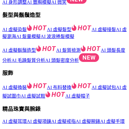
AI 身形調整
AI 豐胸模擬
AI 微笑
髮型與鬍鬚造型
AI 虛擬染髮
AI 虛擬髮型
AI 虛擬接髮
AI 虛
擬瀏海
AI 髮量模擬
AI 波浪捲髮模擬
AI 虛擬鬍鬚造型
AI 髮質檢測
AI 頭髮長度
分析
AI 毛躁髮質分析
AI 頭髮密度分析
服飾
AI 虛擬換裝
AI 布料替換
AI 虛擬試包
AI 虛
擬試圍巾
AI 虛擬試鞋
AI 虛擬帽子
精品珠寶與腕錶
AI 虛擬耳環
AI 虛擬項鍊
AI 虛擬戒指
AI 虛擬腕錶
AI 虛擬手環