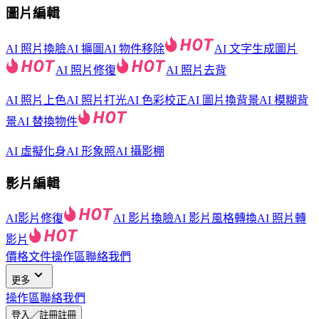
圖片編輯
AI 照片換臉
AI 擴圖
AI 物件移除
AI 文字生成圖片
AI 照片修復
AI 照片去背
AI 照片上色
AI 照片打光
AI 色彩校正
AI 圖片換背景
AI 模糊背
景
AI 替換物件
AI 虛擬化身
AI 形象照
AI 攝影棚
影片編輯
AI影片修復
AI 影片換臉
AI 影片風格轉換
AI 照片轉
影片
價格
文件
操作區
聯絡我們
更多
操作區
聯絡我們
登入／註冊
註冊