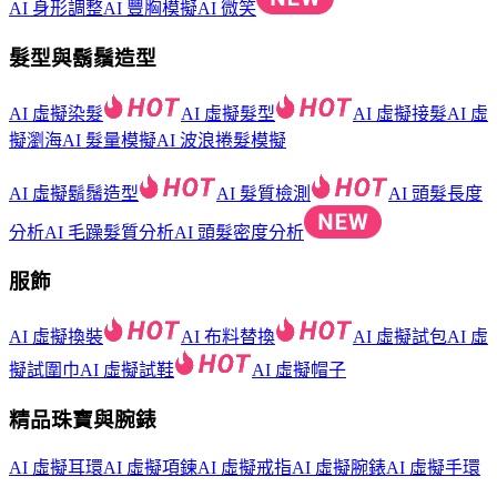
AI 身形調整
AI 豐胸模擬
AI 微笑
髮型與鬍鬚造型
AI 虛擬染髮
AI 虛擬髮型
AI 虛擬接髮
AI 虛
擬瀏海
AI 髮量模擬
AI 波浪捲髮模擬
AI 虛擬鬍鬚造型
AI 髮質檢測
AI 頭髮長度
分析
AI 毛躁髮質分析
AI 頭髮密度分析
服飾
AI 虛擬換裝
AI 布料替換
AI 虛擬試包
AI 虛
擬試圍巾
AI 虛擬試鞋
AI 虛擬帽子
精品珠寶與腕錶
AI 虛擬耳環
AI 虛擬項鍊
AI 虛擬戒指
AI 虛擬腕錶
AI 虛擬手環