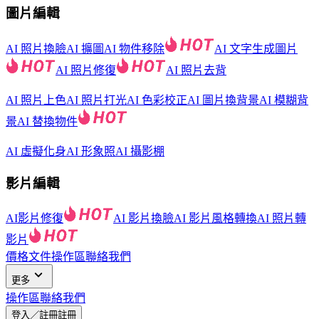
圖片編輯
AI 照片換臉
AI 擴圖
AI 物件移除
AI 文字生成圖片
AI 照片修復
AI 照片去背
AI 照片上色
AI 照片打光
AI 色彩校正
AI 圖片換背景
AI 模糊背
景
AI 替換物件
AI 虛擬化身
AI 形象照
AI 攝影棚
影片編輯
AI影片修復
AI 影片換臉
AI 影片風格轉換
AI 照片轉
影片
價格
文件
操作區
聯絡我們
更多
操作區
聯絡我們
登入／註冊
註冊