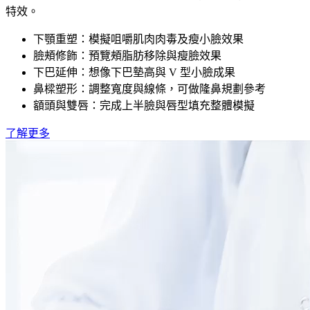
特效。
下顎重塑：模擬咀嚼肌肉肉毒及瘦小臉效果
臉頰修飾：預覽頰脂肪移除與瘦臉效果
下巴延伸：想像下巴墊高與 V 型小臉成果
鼻樑塑形：調整寬度與線條，可做隆鼻規劃參考
額頭與雙唇：完成上半臉與唇型填充整體模擬
了解更多