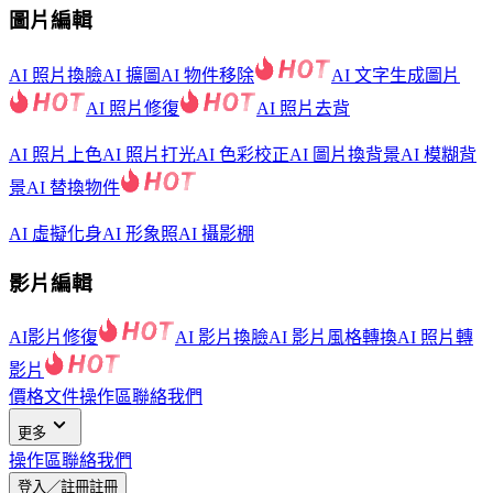
圖片編輯
AI 照片換臉
AI 擴圖
AI 物件移除
AI 文字生成圖片
AI 照片修復
AI 照片去背
AI 照片上色
AI 照片打光
AI 色彩校正
AI 圖片換背景
AI 模糊背
景
AI 替換物件
AI 虛擬化身
AI 形象照
AI 攝影棚
影片編輯
AI影片修復
AI 影片換臉
AI 影片風格轉換
AI 照片轉
影片
價格
文件
操作區
聯絡我們
更多
操作區
聯絡我們
登入／註冊
註冊