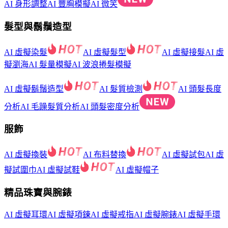
AI 身形調整
AI 豐胸模擬
AI 微笑
髮型與鬍鬚造型
AI 虛擬染髮
AI 虛擬髮型
AI 虛擬接髮
AI 虛
擬瀏海
AI 髮量模擬
AI 波浪捲髮模擬
AI 虛擬鬍鬚造型
AI 髮質檢測
AI 頭髮長度
分析
AI 毛躁髮質分析
AI 頭髮密度分析
服飾
AI 虛擬換裝
AI 布料替換
AI 虛擬試包
AI 虛
擬試圍巾
AI 虛擬試鞋
AI 虛擬帽子
精品珠寶與腕錶
AI 虛擬耳環
AI 虛擬項鍊
AI 虛擬戒指
AI 虛擬腕錶
AI 虛擬手環