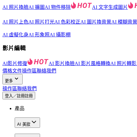
AI 照片換臉
AI 擴圖
AI 物件移除
AI 文字生成圖片
AI 照片上色
AI 照片打光
AI 色彩校正
AI 圖片換背景
AI 模糊背
AI 虛擬化身
AI 形象照
AI 攝影棚
影片編輯
AI影片修復
AI 影片換臉
AI 影片風格轉換
AI 照片轉
價格
文件
操作區
聯絡我們
更多
操作區
聯絡我們
登入／註冊
註冊
產品
AI 美妝