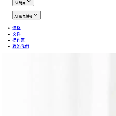
AI 時尚
AI 影像編輯
價格
文件
操作區
聯絡我們