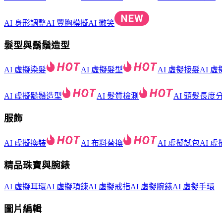
AI 身形調整
AI 豐胸模擬
AI 微笑
髮型與鬍鬚造型
AI 虛擬染髮
AI 虛擬髮型
AI 虛擬接髮
AI 
AI 虛擬鬍鬚造型
AI 髮質檢測
AI 頭髮長度
服飾
AI 虛擬換裝
AI 布料替換
AI 虛擬試包
AI 
精品珠寶與腕錶
AI 虛擬耳環
AI 虛擬項鍊
AI 虛擬戒指
AI 虛擬腕錶
AI 虛擬手環
圖片編輯