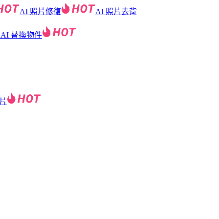
AI 照片修復
AI 照片去背
景
AI 替換物件
影片