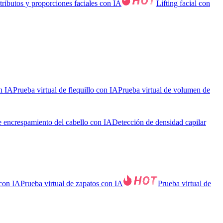
tributos y proporciones faciales con IA
Lifting facial con
on IA
Prueba virtual de flequillo con IA
Prueba virtual de volumen de
 encrespamiento del cabello con IA
Detección de densidad capilar
 con IA
Prueba virtual de zapatos con IA
Prueba virtual de