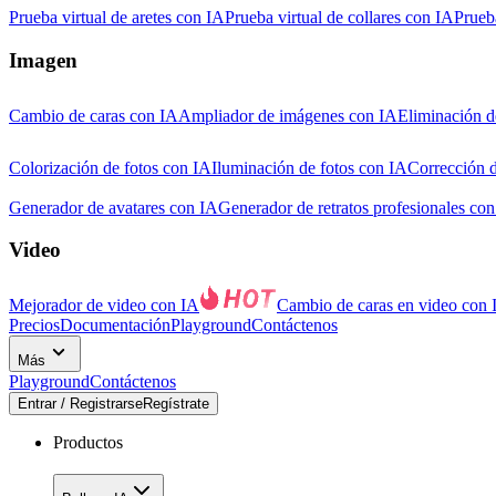
Prueba virtual de aretes con IA
Prueba virtual de collares con IA
Prueba
Imagen
Cambio de caras con IA
Ampliador de imágenes con IA
Eliminación d
Colorización de fotos con IA
Iluminación de fotos con IA
Corrección d
Generador de avatares con IA
Generador de retratos profesionales co
Video
Mejorador de video con IA
Cambio de caras en video con 
Precios
Documentación
Playground
Contáctenos
Más
Playground
Contáctenos
Entrar / Registrarse
Regístrate
Productos