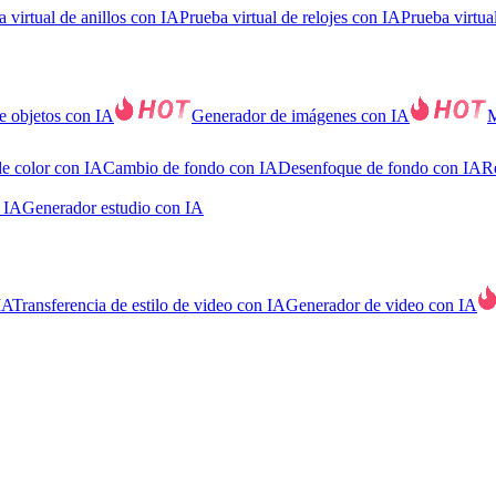
 virtual de anillos con IA
Prueba virtual de relojes con IA
Prueba virtua
e objetos con IA
Generador de imágenes con IA
M
e color con IA
Cambio de fondo con IA
Desenfoque de fondo con IA
R
n IA
Generador estudio con IA
IA
Transferencia de estilo de video con IA
Generador de video con IA