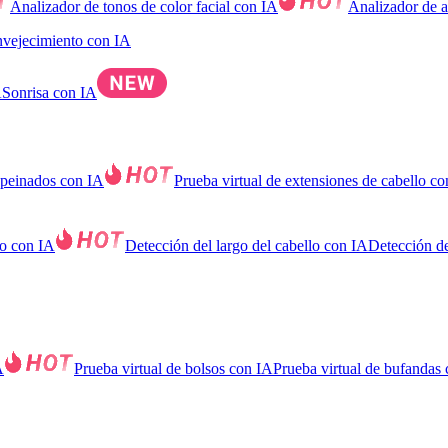
Analizador de tonos de color facial con IA
Analizador de a
nvejecimiento con IA
A
Sonrisa con IA
 peinados con IA
Prueba virtual de extensiones de cabello c
lo con IA
Detección del largo del cabello con IA
Detección de
A
Prueba virtual de bolsos con IA
Prueba virtual de bufandas