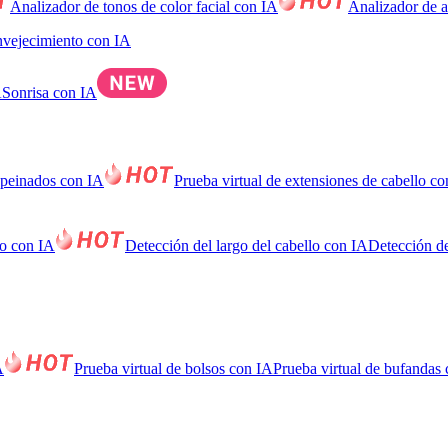
Analizador de tonos de color facial con IA
Analizador de a
nvejecimiento con IA
A
Sonrisa con IA
 peinados con IA
Prueba virtual de extensiones de cabello c
lo con IA
Detección del largo del cabello con IA
Detección de
A
Prueba virtual de bolsos con IA
Prueba virtual de bufandas