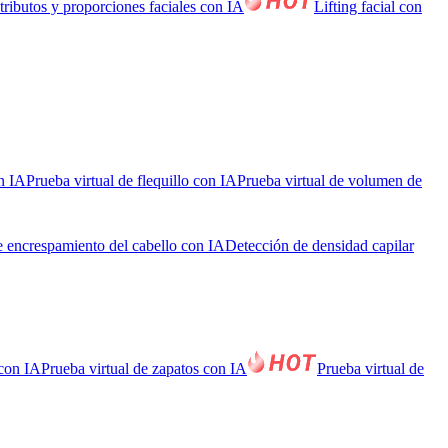
tributos y proporciones faciales con IA
Lifting facial con
on IA
Prueba virtual de flequillo con IA
Prueba virtual de volumen de
 encrespamiento del cabello con IA
Detección de densidad capilar
 con IA
Prueba virtual de zapatos con IA
Prueba virtual de