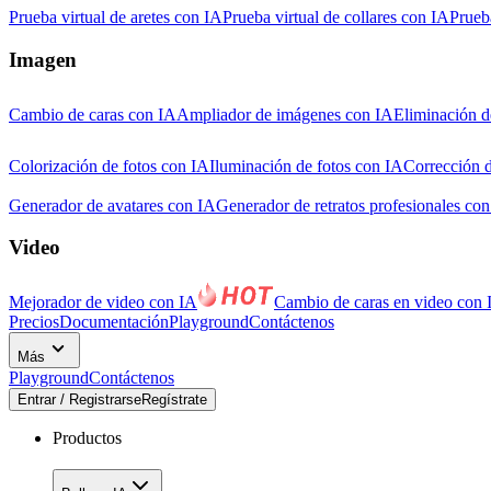
Prueba virtual de aretes con IA
Prueba virtual de collares con IA
Prueba
Imagen
Cambio de caras con IA
Ampliador de imágenes con IA
Eliminación d
Colorización de fotos con IA
Iluminación de fotos con IA
Corrección d
Generador de avatares con IA
Generador de retratos profesionales co
Video
Mejorador de video con IA
Cambio de caras en video con 
Precios
Documentación
Playground
Contáctenos
Más
Playground
Contáctenos
Entrar / Registrarse
Regístrate
Productos