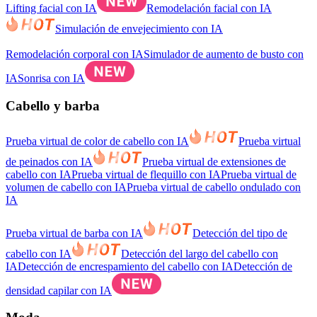
Lifting facial con IA
Remodelación facial con IA
Simulación de envejecimiento con IA
Remodelación corporal con IA
Simulador de aumento de busto con
IA
Sonrisa con IA
Cabello y barba
Prueba virtual de color de cabello con IA
Prueba virtual
de peinados con IA
Prueba virtual de extensiones de
cabello con IA
Prueba virtual de flequillo con IA
Prueba virtual de
volumen de cabello con IA
Prueba virtual de cabello ondulado con
IA
Prueba virtual de barba con IA
Detección del tipo de
cabello con IA
Detección del largo del cabello con
IA
Detección de encrespamiento del cabello con IA
Detección de
densidad capilar con IA