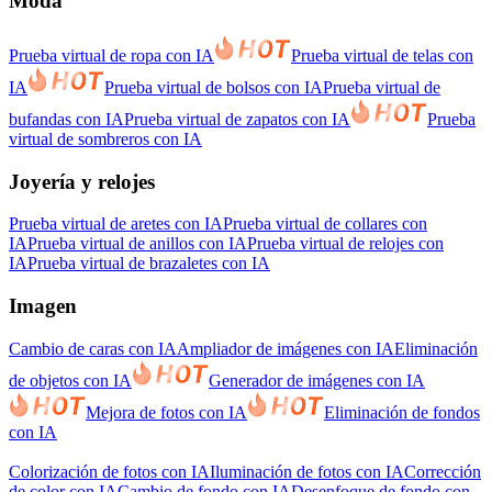
Moda
Prueba virtual de ropa con IA
Prueba virtual de telas con
IA
Prueba virtual de bolsos con IA
Prueba virtual de
bufandas con IA
Prueba virtual de zapatos con IA
Prueba
virtual de sombreros con IA
Joyería y relojes
Prueba virtual de aretes con IA
Prueba virtual de collares con
IA
Prueba virtual de anillos con IA
Prueba virtual de relojes con
IA
Prueba virtual de brazaletes con IA
Imagen
Cambio de caras con IA
Ampliador de imágenes con IA
Eliminación
de objetos con IA
Generador de imágenes con IA
Mejora de fotos con IA
Eliminación de fondos
con IA
Colorización de fotos con IA
Iluminación de fotos con IA
Corrección
de color con IA
Cambio de fondo con IA
Desenfoque de fondo con