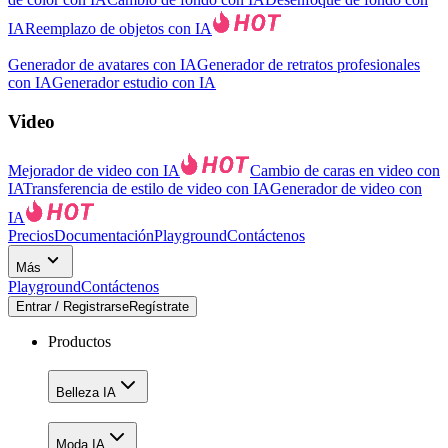
IA
Reemplazo de objetos con IA
Generador de avatares con IA
Generador de retratos profesionales
con IA
Generador estudio con IA
Video
Mejorador de video con IA
Cambio de caras en video con
IA
Transferencia de estilo de video con IA
Generador de video con
IA
Precios
Documentación
Playground
Contáctenos
Más
Playground
Contáctenos
Entrar / Registrarse
Regístrate
Productos
Belleza IA
Moda IA