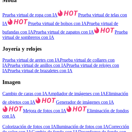
Moda
Prueba virtual de ropa con IA
Prueba virtual de telas con
IA
Prueba virtual de bolsos con IA
Prueba virtual de
bufandas con IA
Prueba virtual de zapatos con IA
Prueba
virtual de sombreros con IA
Joyería y relojes
Prueba virtual de aretes con IA
Prueba virtual de collares con
IA
Prueba virtual de anillos con IA
Prueba virtual de relojes con
IA
Prueba virtual de brazaletes con IA
Imagen
Cambio de caras con IA
Ampliador de imágenes con IA
Eliminación
de objetos con IA
Generador de imágenes con IA
Mejora de fotos con IA
Eliminación de fondos
con IA
Colorización de fotos con IA
Iluminación de fotos con IA
Corrección
de color con IA
Cambio de fondo con IA
Desenfoque de fondo con