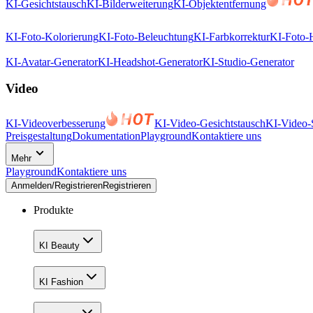
KI-Gesichtstausch
KI-Bilderweiterung
KI-Objektentfernung
KI-Foto-Kolorierung
KI-Foto-Beleuchtung
KI-Farbkorrektur
KI-Foto-
KI-Avatar-Generator
KI-Headshot-Generator
KI-Studio-Generator
Video
KI-Videoverbesserung
KI-Video-Gesichtstausch
KI-Video-S
Preisgestaltung
Dokumentation
Playground
Kontaktiere uns
Mehr
Playground
Kontaktiere uns
Anmelden/Registrieren
Registrieren
Produkte
KI Beauty
KI Fashion