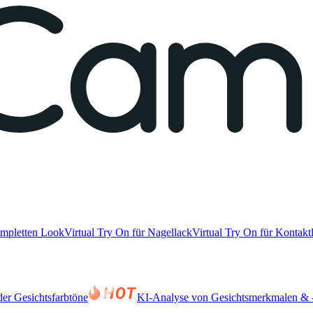
ompletten Look
Virtual Try On für Nagellack
Virtual Try On für Kontakt
er Gesichtsfarbtöne
KI-Analyse von Gesichtsmerkmalen & -