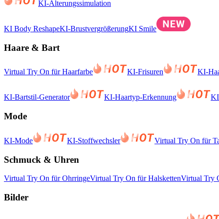
KI-Alterungssimulation
KI Body Reshape
KI-Brustvergrößerung
KI Smile
Haare & Bart
Virtual Try On für Haarfarbe
KI-Frisuren
KI-Haa
KI-Bartstil-Generator
KI-Haartyp-Erkennung
KI
Mode
KI-Mode
KI-Stoffwechsler
Virtual Try On für T
Schmuck & Uhren
Virtual Try On für Ohrringe
Virtual Try On für Halsketten
Virtual Try
Bilder