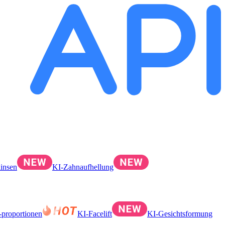
linsen
KI-Zahnaufhellung
proportionen
KI-Facelift
KI-Gesichtsformung