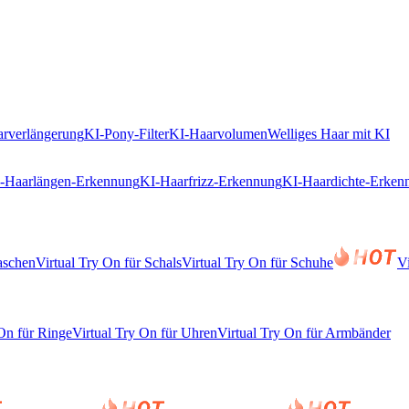
rverlängerung
KI-Pony-Filter
KI-Haarvolumen
Welliges Haar mit KI
-Haarlängen-Erkennung
KI-Haarfrizz-Erkennung
KI-Haardichte-Erken
aschen
Virtual Try On für Schals
Virtual Try On für Schuhe
V
 On für Ringe
Virtual Try On für Uhren
Virtual Try On für Armbänder