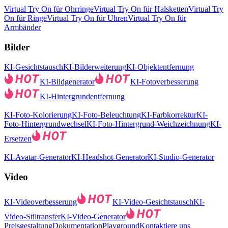
Virtual Try On für Ohrringe
Virtual Try On für Halsketten
Virtual Try
On für Ringe
Virtual Try On für Uhren
Virtual Try On für
Armbänder
Bilder
KI-Gesichtstausch
KI-Bilderweiterung
KI-Objektentfernung
KI-Bildgenerator
KI-Fotoverbesserung
KI-Hintergrundentfernung
KI-Foto-Kolorierung
KI-Foto-Beleuchtung
KI-Farbkorrektur
KI-
Foto-Hintergrundwechsel
KI-Foto-Hintergrund-Weichzeichnung
KI-
Ersetzen
KI-Avatar-Generator
KI-Headshot-Generator
KI-Studio-Generator
Video
KI-Videoverbesserung
KI-Video-Gesichtstausch
KI-
Video-Stiltransfer
KI-Video-Generator
Preisgestaltung
Dokumentation
Playground
Kontaktiere uns