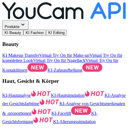
Produkte
KI Beauty
KI Fashion
KI Editing
Beauty
KI Makeup Transfer
Virtual Try On für Make-up
Virtual Try On für
kompletten Look
Virtual Try On für Nagellack
Virtual Try On für
Kontaktlinsen
KI-Zahnaufhellung
Haut, Gesicht & Körper
KI-Hautanalyse
KI-Hautsimulation
KI-Analyse
der Gesichtsfarbtöne
KI-Analyse von Gesichtsmerkmalen
& -proportionen
KI-Facelift
KI-
Gesichtsformung
KI-Alterungssimulation