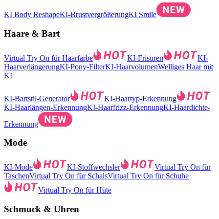
KI Body Reshape
KI-Brustvergrößerung
KI Smile
Haare & Bart
Virtual Try On für Haarfarbe
KI-Frisuren
KI-
Haarverlängerung
KI-Pony-Filter
KI-Haarvolumen
Welliges Haar mit
KI
KI-Bartstil-Generator
KI-Haartyp-Erkennung
KI-Haarlängen-Erkennung
KI-Haarfrizz-Erkennung
KI-Haardichte-
Erkennung
Mode
KI-Mode
KI-Stoffwechsler
Virtual Try On für
Taschen
Virtual Try On für Schals
Virtual Try On für Schuhe
Virtual Try On für Hüte
Schmuck & Uhren