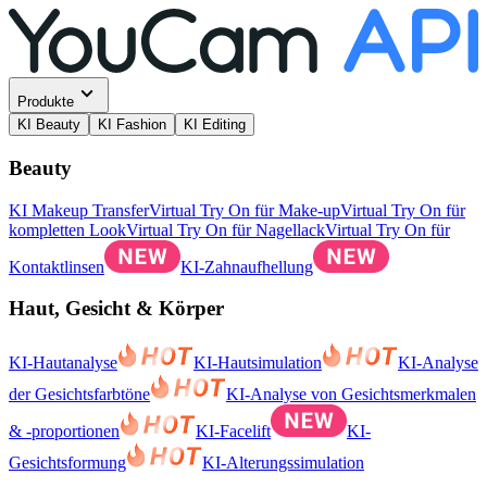
Produkte
KI Beauty
KI Fashion
KI Editing
Beauty
KI Makeup Transfer
Virtual Try On für Make-up
Virtual Try On für
kompletten Look
Virtual Try On für Nagellack
Virtual Try On für
Kontaktlinsen
KI-Zahnaufhellung
Haut, Gesicht & Körper
KI-Hautanalyse
KI-Hautsimulation
KI-Analyse
der Gesichtsfarbtöne
KI-Analyse von Gesichtsmerkmalen
& -proportionen
KI-Facelift
KI-
Gesichtsformung
KI-Alterungssimulation