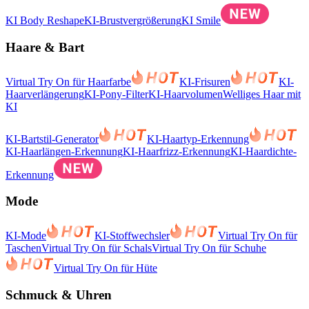
KI Body Reshape
KI-Brustvergrößerung
KI Smile
Haare & Bart
Virtual Try On für Haarfarbe
KI-Frisuren
KI-
Haarverlängerung
KI-Pony-Filter
KI-Haarvolumen
Welliges Haar mit
KI
KI-Bartstil-Generator
KI-Haartyp-Erkennung
KI-Haarlängen-Erkennung
KI-Haarfrizz-Erkennung
KI-Haardichte-
Erkennung
Mode
KI-Mode
KI-Stoffwechsler
Virtual Try On für
Taschen
Virtual Try On für Schals
Virtual Try On für Schuhe
Virtual Try On für Hüte
Schmuck & Uhren