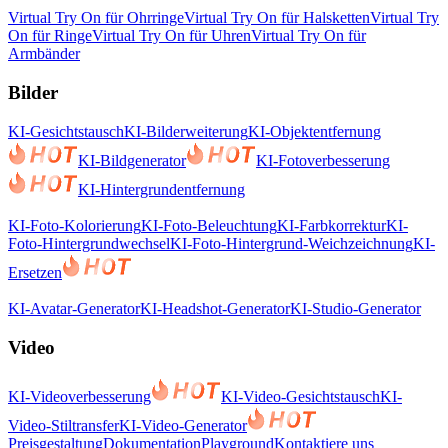
Virtual Try On für Ohrringe
Virtual Try On für Halsketten
Virtual Try
On für Ringe
Virtual Try On für Uhren
Virtual Try On für
Armbänder
Bilder
KI-Gesichtstausch
KI-Bilderweiterung
KI-Objektentfernung
KI-Bildgenerator
KI-Fotoverbesserung
KI-Hintergrundentfernung
KI-Foto-Kolorierung
KI-Foto-Beleuchtung
KI-Farbkorrektur
KI-
Foto-Hintergrundwechsel
KI-Foto-Hintergrund-Weichzeichnung
KI-
Ersetzen
KI-Avatar-Generator
KI-Headshot-Generator
KI-Studio-Generator
Video
KI-Videoverbesserung
KI-Video-Gesichtstausch
KI-
Video-Stiltransfer
KI-Video-Generator
Preisgestaltung
Dokumentation
Playground
Kontaktiere uns