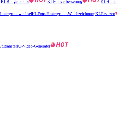
KI-Bildgenerator
KI-Fotoverbesserung
KI-Hinter
Hintergrundwechsel
KI-Foto-Hintergrund-Weichzeichnung
KI-Ersetzen
tiltransfer
KI-Video-Generator