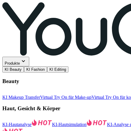
Produkte
KI Beauty
KI Fashion
KI Editing
Beauty
KI Makeup Transfer
Virtual Try On für Make-up
Virtual Try On für k
Haut, Gesicht & Körper
KI-Hautanalyse
KI-Hautsimulation
KI-Analyse d