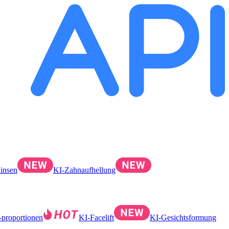
linsen
KI-Zahnaufhellung
proportionen
KI-Facelift
KI-Gesichtsformung