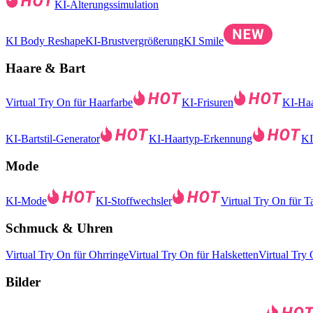
KI-Alterungssimulation
KI Body Reshape
KI-Brustvergrößerung
KI Smile
Haare & Bart
Virtual Try On für Haarfarbe
KI-Frisuren
KI-Haa
KI-Bartstil-Generator
KI-Haartyp-Erkennung
KI
Mode
KI-Mode
KI-Stoffwechsler
Virtual Try On für T
Schmuck & Uhren
Virtual Try On für Ohrringe
Virtual Try On für Halsketten
Virtual Try
Bilder