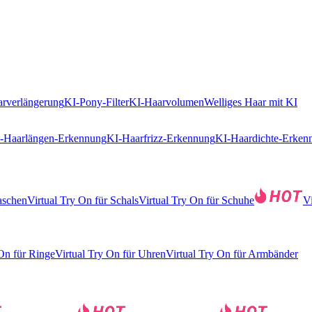
rverlängerung
KI-Pony-Filter
KI-Haarvolumen
Welliges Haar mit KI
-Haarlängen-Erkennung
KI-Haarfrizz-Erkennung
KI-Haardichte-Erken
aschen
Virtual Try On für Schals
Virtual Try On für Schuhe
V
 On für Ringe
Virtual Try On für Uhren
Virtual Try On für Armbänder