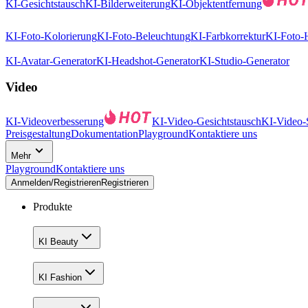
KI-Gesichtstausch
KI-Bilderweiterung
KI-Objektentfernung
KI-Foto-Kolorierung
KI-Foto-Beleuchtung
KI-Farbkorrektur
KI-Foto-
KI-Avatar-Generator
KI-Headshot-Generator
KI-Studio-Generator
Video
KI-Videoverbesserung
KI-Video-Gesichtstausch
KI-Video-S
Preisgestaltung
Dokumentation
Playground
Kontaktiere uns
Mehr
Playground
Kontaktiere uns
Anmelden/Registrieren
Registrieren
Produkte
KI Beauty
KI Fashion