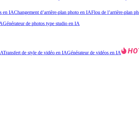
s en IA
Changement d’arrière-plan photo en IA
Flou de l’arrière-plan p
IA
Générateur de photos type studio en IA
IA
Transfert de style de vidéo en IA
Générateur de vidéos en IA