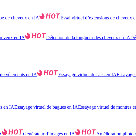
pe de cheveux en IA
Essai virtuel d’extensions de cheveux 
cheveux en IA
Détection de la longueur des cheveux en IA
Dét
 de vêtements en IA
Essayage virtuel de sacs en IA
Essayage 
rs en IA
Essayage virtuel de bagues en IA
Essayage virtuel de montres e
A
Générateur d’images en IA
Amélioration photo 