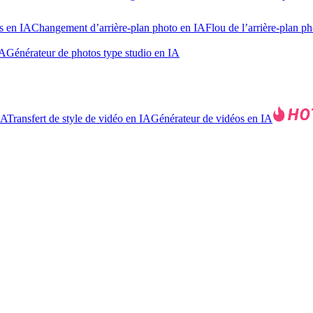
s en IA
Changement d’arrière-plan photo en IA
Flou de l’arrière-plan p
IA
Générateur de photos type studio en IA
IA
Transfert de style de vidéo en IA
Générateur de vidéos en IA