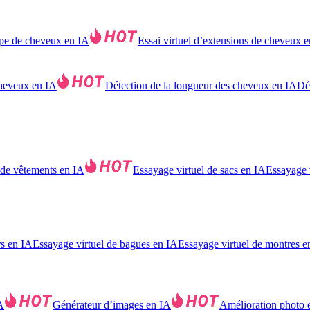
pe de cheveux en IA
Essai virtuel d’extensions de cheveux 
cheveux en IA
Détection de la longueur des cheveux en IA
Dét
 de vêtements en IA
Essayage virtuel de sacs en IA
Essayage 
rs en IA
Essayage virtuel de bagues en IA
Essayage virtuel de montres e
A
Générateur d’images en IA
Amélioration photo 