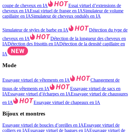
coupe de cheveux en IA
Essai virtuel d’extensions de
cheveux en IA
Essai virtuel de frange en IA
Simulateur de volume
capillaire en IA
Simulateur de cheveux ondulés en IA
Simulateur de styles de barbe en IA
Détection du type de
cheveux en IA
Détection de la longueur des cheveux en
IA
Détection des frisottis en IA
Détection de la densité capillaire en
IA
Mode
Essayage virtuel de vêtements en IA
Changement de
tissus de vêtements en IA
Essayage virtuel de sacs en
IA
Essayage virtuel d’écharpes en IA
Essayage virtuel de chaussures
en IA
Essayage virtuel de chapeaux en IA
Bijoux et montres
Essayage virtuel de boucles d’oreilles en IA
Essayage virtuel de
colliers en IA
Essayage virtuel de bagues en IA
Essayage virtuel de