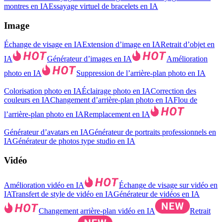
montres en IA
Essayage virtuel de bracelets en IA
Image
Échange de visage en IA
Extension d’image en IA
Retrait d’objet en
IA
Générateur d’images en IA
Amélioration
photo en IA
Suppression de l’arrière-plan photo en IA
Colorisation photo en IA
Éclairage photo en IA
Correction des
couleurs en IA
Changement d’arrière-plan photo en IA
Flou de
l’arrière-plan photo en IA
Remplacement en IA
Générateur d’avatars en IA
Générateur de portraits professionnels en
IA
Générateur de photos type studio en IA
Vidéo
Amélioration vidéo en IA
Échange de visage sur vidéo en
IA
Transfert de style de vidéo en IA
Générateur de vidéos en IA
Changement arrière-plan vidéo en IA
Retrait