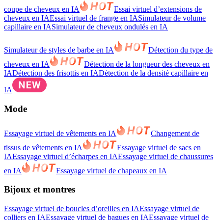
coupe de cheveux en IA
Essai virtuel d’extensions de
cheveux en IA
Essai virtuel de frange en IA
Simulateur de volume
capillaire en IA
Simulateur de cheveux ondulés en IA
Simulateur de styles de barbe en IA
Détection du type de
cheveux en IA
Détection de la longueur des cheveux en
IA
Détection des frisottis en IA
Détection de la densité capillaire en
IA
Mode
Essayage virtuel de vêtements en IA
Changement de
tissus de vêtements en IA
Essayage virtuel de sacs en
IA
Essayage virtuel d’écharpes en IA
Essayage virtuel de chaussures
en IA
Essayage virtuel de chapeaux en IA
Bijoux et montres
Essayage virtuel de boucles d’oreilles en IA
Essayage virtuel de
colliers en IA
Essayage virtuel de bagues en IA
Essayage virtuel de