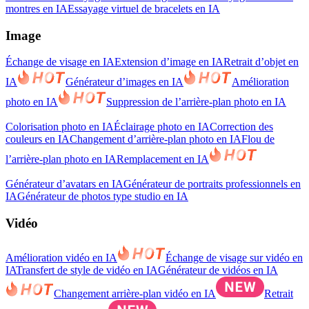
montres en IA
Essayage virtuel de bracelets en IA
Image
Échange de visage en IA
Extension d’image en IA
Retrait d’objet en
IA
Générateur d’images en IA
Amélioration
photo en IA
Suppression de l’arrière-plan photo en IA
Colorisation photo en IA
Éclairage photo en IA
Correction des
couleurs en IA
Changement d’arrière-plan photo en IA
Flou de
l’arrière-plan photo en IA
Remplacement en IA
Générateur d’avatars en IA
Générateur de portraits professionnels en
IA
Générateur de photos type studio en IA
Vidéo
Amélioration vidéo en IA
Échange de visage sur vidéo en
IA
Transfert de style de vidéo en IA
Générateur de vidéos en IA
Changement arrière-plan vidéo en IA
Retrait