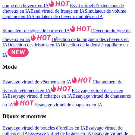
coupe de cheveux en IA
Essai virtuel d’extensions de
cheveux en IA
Essai virtuel de frange en IA
Simulateur de volume
capillaire en IA
Simulateur de cheveux ondulés en IA
Simulateur de styles de barbe en IA
Détection du type de
cheveux en IA
Détection de la longueur des cheveux en
IA
Détection des frisottis en IA
Détection de la densité capillaire en
IA
Mode
Essayage virtuel de vêtements en IA
Changement de
tissus de vêtements en IA
Essayage virtuel de sacs en
IA
Essayage virtuel d’écharpes en IA
Essayage virtuel de chaussures
en IA
Essayage virtuel de chapeaux en IA
Bijoux et montres
Essayage virtuel de boucles d’oreilles en IA
Essayage virtuel de
colliers en IA
Essayage virtuel de bagues en IA
Essayage virtuel de