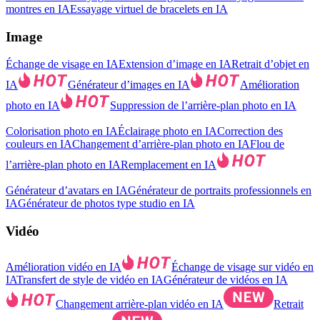
montres en IA
Essayage virtuel de bracelets en IA
Image
Échange de visage en IA
Extension d’image en IA
Retrait d’objet en
IA
Générateur d’images en IA
Amélioration
photo en IA
Suppression de l’arrière-plan photo en IA
Colorisation photo en IA
Éclairage photo en IA
Correction des
couleurs en IA
Changement d’arrière-plan photo en IA
Flou de
l’arrière-plan photo en IA
Remplacement en IA
Générateur d’avatars en IA
Générateur de portraits professionnels en
IA
Générateur de photos type studio en IA
Vidéo
Amélioration vidéo en IA
Échange de visage sur vidéo en
IA
Transfert de style de vidéo en IA
Générateur de vidéos en IA
Changement arrière-plan vidéo en IA
Retrait